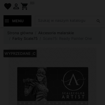
(0)
favorite

shopping_cart
MENU

Strona główna
Akcesoria malarskie
Farby Scale75
Scale75: Ready Painter One
WYPRZEDANE ;C