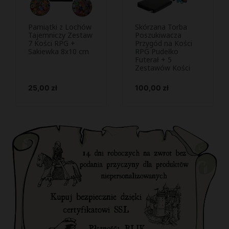
Pamiątki z Lochów
Skórzana Torba
Podejrzyj i
Podejrzyj i


Tajemniczy Zestaw
Poszukiwacza
7 Kości RPG +
kup
Przygód na Kości
kup
Sakiewka 8x10 cm
RPG Pudełko
Futerał + 5
Zestawów Kości
Cena
Cena
25,00 zł
100,00 zł