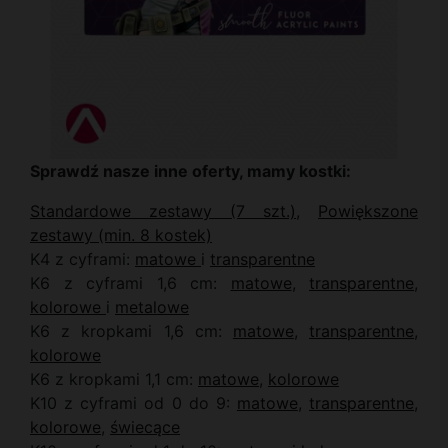
Sprawdź nasze inne oferty, mamy kostki:
Standardowe zestawy (7 szt.)
,
Powiększone
zestawy (min. 8 kostek)
K4 z cyframi:
matowe
i
transparentne
K6 z cyframi 1,6 cm:
matowe
,
transparentne
,
kolorowe
i
metalowe
K6 z kropkami 1,6 cm:
matowe
,
transparentne
,
kolorowe
K6 z kropkami 1,1 cm:
matowe
,
kolorowe
K10 z cyframi od 0 do 9:
matowe
,
transparentne
,
kolorowe
,
świecące