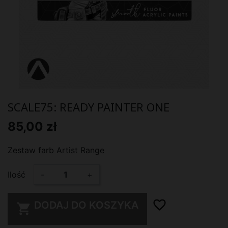
SCALE75: READY PAINTER ONE
85,00 zł
Zestaw farb Artist Range
Ilość
-
+
favorite_border
DODAJ DO KOSZYKA
