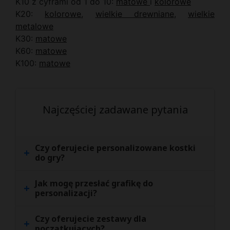
K10 z cyframi od 1 do 10:
matowe
i
kolorowe
K20:
kolorowe
,
wielkie drewniane
,
wielkie
metalowe
K30:
matowe
K60:
matowe
K100:
matowe
Najczęściej zadawane pytania
Czy oferujecie personalizowane kostki
+
do gry?
Jak mogę przesłać grafikę do
+
personalizacji?
Czy oferujecie zestawy dla
+
początkujących?