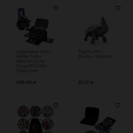
favorite_border
favorite_border
Legendarny Kufer -
Figurka RPG -
Podejrzyj i
Podejrzyj i


Wielka Torba
Bestia z Wadowic
Mistrza Gry na
kup
kup
Sesję RPG DND
Planszówki
Cena
Cena
250,00 zł
21,37 zł
favorite_border
favorite_border