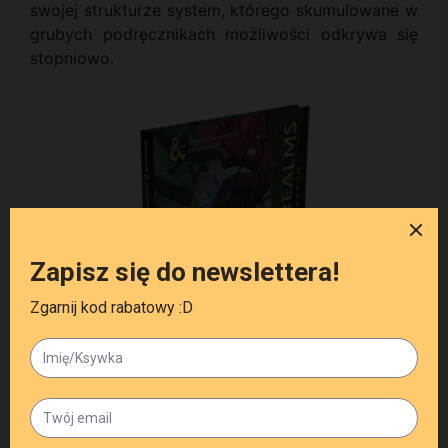
swojej strukturze system, którego skumulowane w
grubych podręcznikach możliwości odkrywa się
stopniowo.