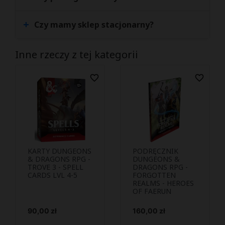
+
Czy mamy sklep stacjonarny?
Inne rzeczy z tej kategorii
favorite_border
favorite_border
KARTY DUNGEONS
PODRĘCZNIK
Podejrzyj i
Podejrzyj i


& DRAGONS RPG -
DUNGEONS &
TROVE 3 - SPELL
kup
DRAGONS RPG -
kup
CARDS LVL 4-5
FORGOTTEN
REALMS - HEROES
OF FAERUN
Cena
Cena
90,00 zł
160,00 zł