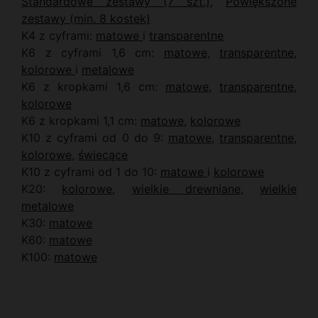
Standardowe zestawy (7 szt.)
,
Powiększone
zestawy (min. 8 kostek)
K4 z cyframi:
matowe
i
transparentne
K6 z cyframi 1,6 cm:
matowe
,
transparentne
,
kolorowe
i
metalowe
K6 z kropkami 1,6 cm:
matowe
,
transparentne
,
kolorowe
K6 z kropkami 1,1 cm:
matowe
,
kolorowe
K10 z cyframi od 0 do 9:
matowe
,
transparentne
,
kolorowe
,
świecące
K10 z cyframi od 1 do 10:
matowe
i
kolorowe
K20:
kolorowe
,
wielkie drewniane
,
wielkie
metalowe
K30:
matowe
K60:
matowe
K100:
matowe