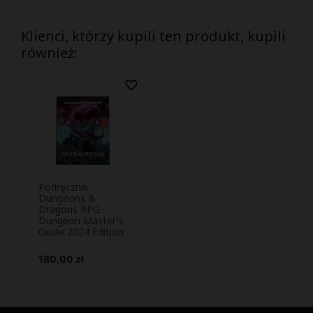
Klienci, którzy kupili ten produkt, kupili
również:
favorite_border
Podręcznik
Podejrzyj i

Dungeons &
Dragons RPG -
kup
Dungeon Master's
Guide 2024 Edition
Cena
180,00 zł