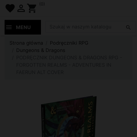
(0)
favorite

shopping_cart
MENU

Strona główna
Podręczniki RPG
Dungeons & Dragons
PODRĘCZNIK DUNGEONS & DRAGONS RPG -
FORGOTTEN REALMS - ADVENTURES IN
FAERUN ALT COVER