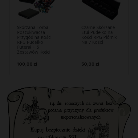
Skórzana Torba
Czarne Skórzane
Podejrzyj i
Podejrzyj i


Poszukiwacza
Etui Pudełko na
Przygód na Kości
kup
Kości RPG Piórnik
kup
RPG Pudełko
Na 7 Kości
Futerał + 5
Zestawów Kości
Cena
Cena
100,00 zł
50,00 zł