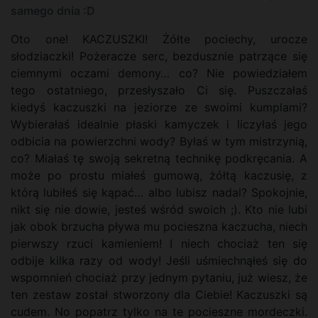
samego dnia :D
Oto one! KACZUSZKI! Żółte pociechy, urocze
słodziaczki! Pożeracze serc, bezdusznie patrzące się
ciemnymi oczami demony… co? Nie powiedziałem
tego ostatniego, przesłyszało Ci się. Puszczałaś
kiedyś kaczuszki na jeziorze ze swoimi kumplami?
Wybierałaś idealnie płaski kamyczek i liczyłaś jego
odbicia na powierzchni wody? Byłaś w tym mistrzynią,
co? Miałaś tę swoją sekretną technikę podkręcania. A
może po prostu miałeś gumową, żółtą kaczusię, z
którą lubiłeś się kąpać… albo lubisz nadal? Spokojnie,
nikt się nie dowie, jesteś wśród swoich ;). Kto nie lubi
jak obok brzucha pływa mu pocieszna kaczucha, niech
pierwszy rzuci kamieniem! I niech chociaż ten się
odbije kilka razy od wody! Jeśli uśmiechnąłeś się do
wspomnień chociaż przy jednym pytaniu, już wiesz, że
ten zestaw został stworzony dla Ciebie! Kaczuszki są
cudem. No popatrz tylko na te pocieszne mordeczki.