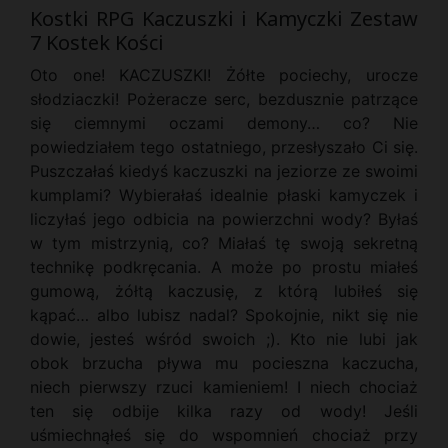
Kostki RPG Kaczuszki i Kamyczki Zestaw
7 Kostek Kości
Oto one! KACZUSZKI! Żółte pociechy, urocze
słodziaczki! Pożeracze serc, bezdusznie patrzące
się ciemnymi oczami demony… co? Nie
powiedziałem tego ostatniego, przesłyszało Ci się.
Puszczałaś kiedyś kaczuszki na jeziorze ze swoimi
kumplami? Wybierałaś idealnie płaski kamyczek i
liczyłaś jego odbicia na powierzchni wody? Byłaś
w tym mistrzynią, co? Miałaś tę swoją sekretną
technikę podkręcania. A może po prostu miałeś
gumową, żółtą kaczusię, z którą lubiłeś się
kąpać… albo lubisz nadal? Spokojnie, nikt się nie
dowie, jesteś wśród swoich ;). Kto nie lubi jak
obok brzucha pływa mu pocieszna kaczucha,
niech pierwszy rzuci kamieniem! I niech chociaż
ten się odbije kilka razy od wody! Jeśli
uśmiechnąłeś się do wspomnień chociaż przy