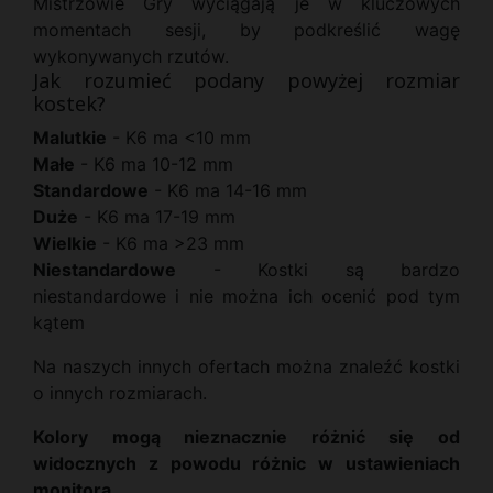
Mistrzowie Gry wyciągają je w kluczowych
momentach sesji, by podkreślić wagę
wykonywanych rzutów.
Jak rozumieć podany powyżej rozmiar
kostek?
Malutkie
- K6 ma <10 mm
Małe
- K6 ma 10-12 mm
Standardowe
- K6 ma 14-16 mm
Duże
- K6 ma 17-19 mm
Wielkie
- K6 ma >23 mm
Niestandardowe
- Kostki są bardzo
niestandardowe i nie można ich ocenić pod tym
kątem
Na naszych innych ofertach można znaleźć kostki
o innych rozmiarach.
Kolory mogą nieznacznie różnić się od
widocznych z powodu różnic w ustawieniach
monitora.