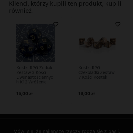
Klienci, którzy kupili ten produkt, kupili
również:
favorite_border
favorite_border
Kostki RPG Zodiak
Kostki RPG
Podejrzyj i
Podejrzyj i


Zestaw 3 Kości
Czekoladki Zestaw
Dwunastościennyc
kup
7 Kości Kostek
kup
h K12 Wróżenie
Cena
Cena
15,00 zł
19,00 zł
Mówi się, że najlepsze rzeczy rodzą się z pasji.