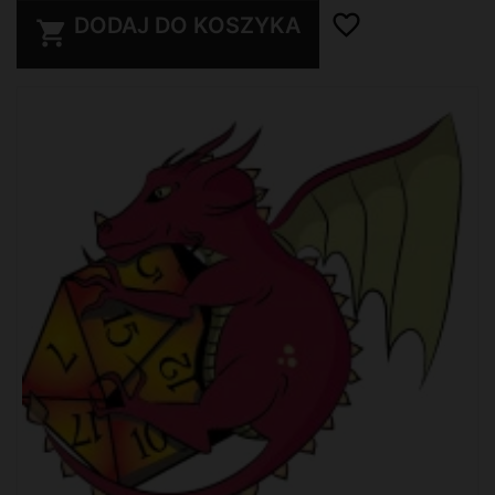
favorite_border
DODAJ DO KOSZYKA
