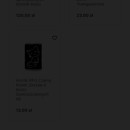
Kostek Kości
Transparentne
Cena
Cena
120,00 zł
23,00 zł
favorite_border
Kostki RPG Czarny
Podejrzyj i

Kotek Zestaw 6
Kości
kup
Sześciościennych
K6
Cena
13,00 zł