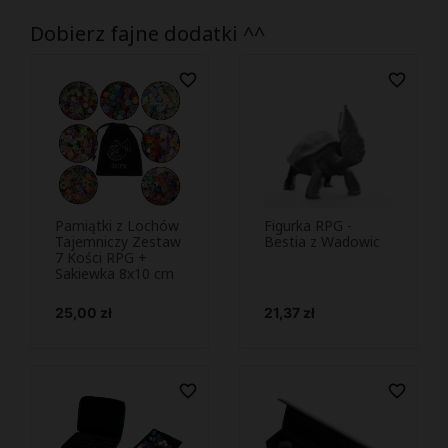
Dobierz fajne dodatki ^^
favorite_border
favorite_border
Pamiątki z Lochów
Figurka RPG -
Podejrzyj i
Podejrzyj i


Tajemniczy Zestaw
Bestia z Wadowic
7 Kości RPG +
kup
kup
Sakiewka 8x10 cm
Cena
Cena
25,00 zł
21,37 zł
favorite_border
favorite_border