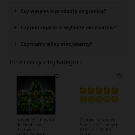
+
Czy wysyłacie produkty za granicę?
+
Czy pomagacie w wyborze akcesoriów?
+
Czy mamy sklep stacjonarny?
Inne rzeczy z tej kategorii
favorite_border
favorite_border
Kostki RPG Powrót
Zestaw 10 Kostek
Podejrzyj i
Podejrzyj i


do Hobbitonu
Dziesięciościennych
Zestaw 7
kup
K10 0-9 + 00-90 -
kup
Epoksydowych
Żółte