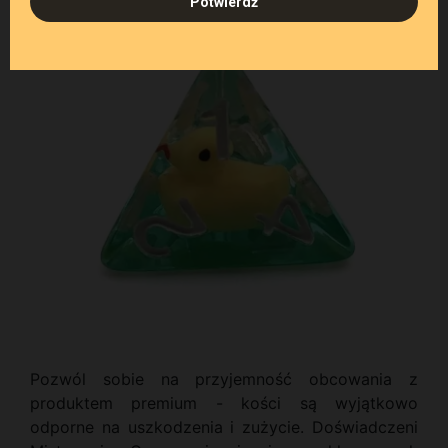
Pozwól sobie na przyjemność obcowania z
produktem premium - kości są wyjątkowo
odporne na uszkodzenia i zużycie. Doświadczeni