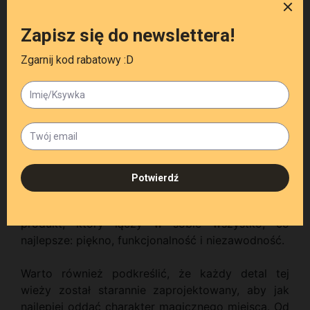
niepowtarzalnego klimatu. Jest to idealny wybór
dla każdego, kto ceni sobie zarówno
funkcjonalność, jak i estetykę. Doskonale sprawdzi
się jako prezent dla każdego fana gier fabularnych
i planszowych, szczególnie tych, którzy lubią
wprowadzać do swoich sesji elementy wyjątkowe
i niepowtarzalne.
Wieża została wykonana z wytrzymałego
materiału, co zapewnia jej trwałość i odporność na
uszkodzenia. Dzięki temu będzie mogła służyć
przez wiele lat, stając się nieodzownym
elementem każdego spotkania przy grach. To
produkt, który łączy w sobie wszystko, co
najlepsze: piękno, funkcjonalność i niezawodność.
Warto również podkreślić, że każdy detal tej
wieży został starannie zaprojektowany, aby jak
najlepiej oddać charakter magicznego miejsca. Od