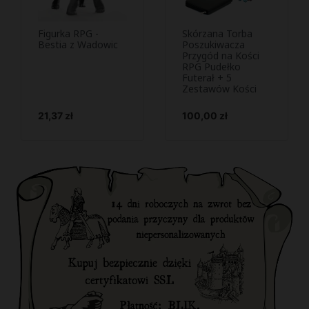
Figurka RPG -
Skórzana Torba
Podejrzyj i
Podejrzyj i


Bestia z Wadowic
Poszukiwacza
kup
Przygód na Kości
kup
RPG Pudełko
Futerał + 5
Zestawów Kości
Cena
Cena
21,37 zł
100,00 zł