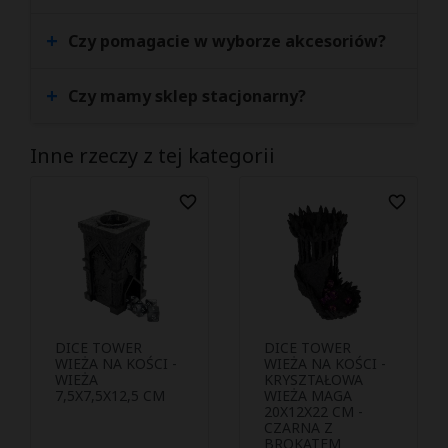
+
Czy pomagacie w wyborze akcesoriów?
+
Czy mamy sklep stacjonarny?
Inne rzeczy z tej kategorii
favorite_border
favorite_border
DICE TOWER
DICE TOWER
Podejrzyj i
Podejrzyj i


WIEŻA NA KOŚCI -
WIEŻA NA KOŚCI -
WIEŻA
kup
KRYSZTAŁOWA
kup
7,5X7,5X12,5 CM
WIEŻA MAGA
20X12X22 CM -
CZARNA Z
BROKATEM