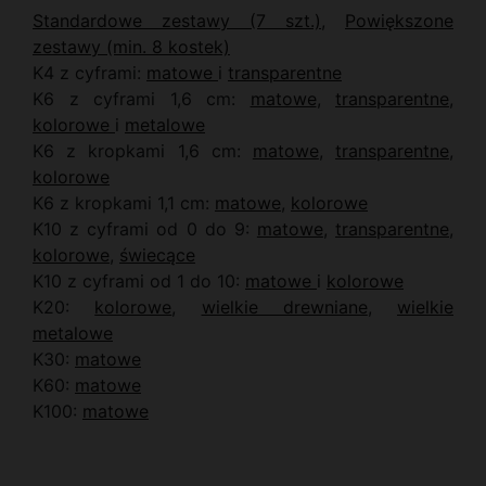
Standardowe zestawy (7 szt.)
,
Powiększone
zestawy (min. 8 kostek)
K4 z cyframi:
matowe
i
transparentne
K6 z cyframi 1,6 cm:
matowe
,
transparentne
,
kolorowe
i
metalowe
K6 z kropkami 1,6 cm:
matowe
,
transparentne
,
kolorowe
K6 z kropkami 1,1 cm:
matowe
,
kolorowe
K10 z cyframi od 0 do 9:
matowe
,
transparentne
,
kolorowe
,
świecące
K10 z cyframi od 1 do 10:
matowe
i
kolorowe
K20:
kolorowe
,
wielkie drewniane
,
wielkie
metalowe
K30:
matowe
K60:
matowe
K100:
matowe