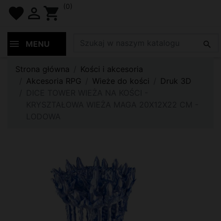
(0)
favorite

shopping_cart
MENU

Strona główna
Kości i akcesoria
Akcesoria RPG
Wieże do kości
Druk 3D
DICE TOWER WIEŻA NA KOŚCI -
KRYSZTAŁOWA WIEŻA MAGA 20X12X22 CM -
LODOWA