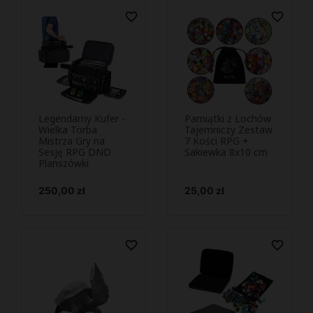
favorite_border
favorite_border
Legendarny Kufer -
Pamiątki z Lochów
Podejrzyj i
Podejrzyj i


Wielka Torba
Tajemniczy Zestaw
Mistrza Gry na
kup
7 Kości RPG +
kup
Sesję RPG DND
Sakiewka 8x10 cm
Planszówki
Cena
Cena
250,00 zł
25,00 zł
favorite_border
favorite_border