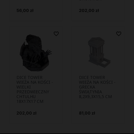
Cena
Cena
56,00 zł
202,00 zł
favorite_border
favorite_border
DICE TOWER
DICE TOWER
Podejrzyj i
Podejrzyj i


WIEŻA NA KOŚCI -
WIEŻA NA KOŚCI -
WIELKI
kup
GRECKA
kup
PRZEDWIECZNY
ŚWIĄTYNIA
CHTULHU
8,2X9,3X15,5 CM
18X17X17 CM
Cena
Cena
202,00 zł
81,00 zł