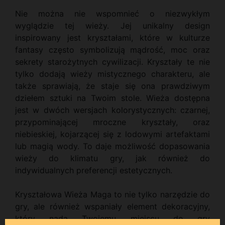
Nie można nie wspomnieć o niezwykłym
wyglądzie tej wieży. Jej unikalny design
inspirowany jest kryształami, które w kulturze
fantasy często symbolizują mądrość, moc oraz
sekrety starożytnych cywilizacji. Kryształy te nie
tylko dodają wieży mistycznego charakteru, ale
także sprawiają, że staje się ona prawdziwym
dziełem sztuki na Twoim stole. Wieża dostępna
jest w dwóch wersjach kolorystycznych: czarnej,
przypominającej mroczne kryształy, oraz
niebieskiej, kojarzącej się z lodowymi artefaktami
lub magią wody. To daje możliwość dopasowania
wieży do klimatu gry, jak również do
indywidualnych preferencji estetycznych.
Kryształowa Wieża Maga to nie tylko narzędzie do
gry, ale również wspaniały element dekoracyjny,
który nada Twojemu miejscu do gry