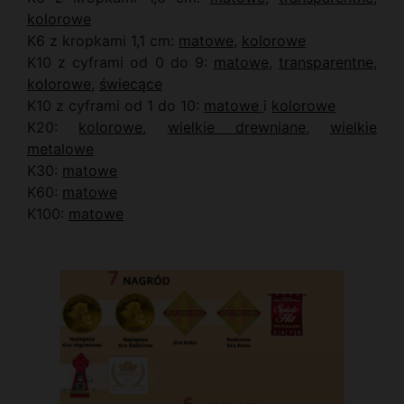
kolorowe
K6 z kropkami 1,1 cm:
matowe
,
kolorowe
K10 z cyframi od 0 do 9:
matowe
,
transparentne
,
kolorowe
,
świecące
K10 z cyframi od 1 do 10:
matowe
i
kolorowe
K20:
kolorowe
,
wielkie drewniane
,
wielkie
metalowe
K30:
matowe
K60:
matowe
K100:
matowe