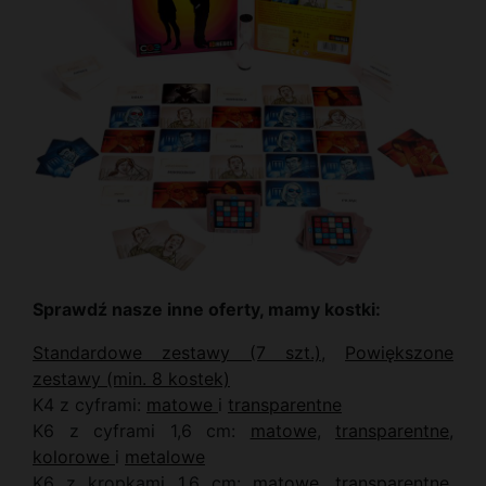
Sprawdź nasze inne oferty, mamy kostki:
Standardowe zestawy (7 szt.)
,
Powiększone
zestawy (min. 8 kostek)
K4 z cyframi:
matowe
i
transparentne
K6 z cyframi 1,6 cm:
matowe
,
transparentne
,
kolorowe
i
metalowe
K6 z kropkami 1,6 cm:
matowe
,
transparentne
,