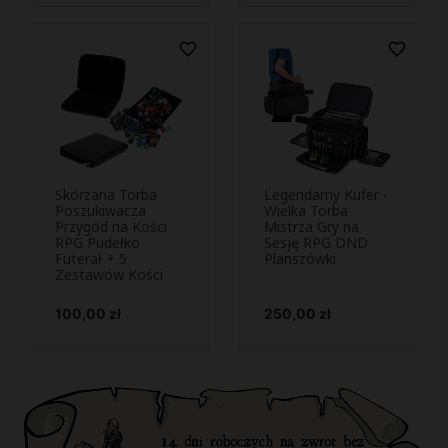
favorite_border
favorite_border
Skórzana Torba
Legendarny Kufer -
Podejrzyj i
Podejrzyj i


Poszukiwacza
Wielka Torba
Przygód na Kości
kup
Mistrza Gry na
kup
RPG Pudełko
Sesję RPG DND
Futerał + 5
Planszówki
Zestawów Kości
Cena
Cena
100,00 zł
250,00 zł