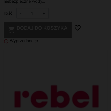
niebezpieczne wody...
Ilość
-
+
favorite_border
DODAJ DO KOSZYKA

Wyprzedane ;c
