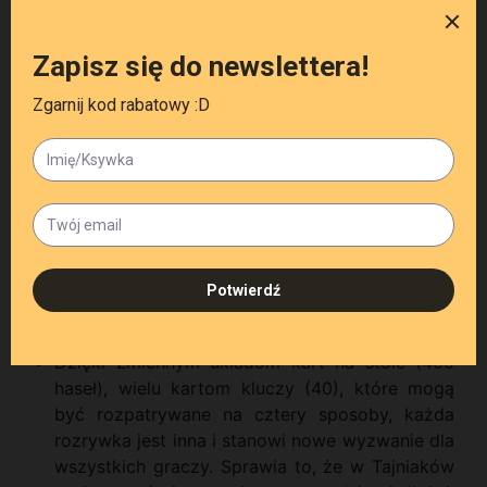
Szefowie Wywiadów mogą co prawda
komunikować się ze swoja drużyną, używając
tylko jednego skojarzenia na turę, ale drużyna
może dyskutować do woli, wspólnie decydując,
które hasła pokaże swojemu Szefowi. Szef
Wywiadu nie może się niczym zdradzić i przez
cały czas musi zachować kamienną twarz, co nie
jest takie łatwe! Zwłaszcza gdy po pierwszych
prawidłowych domysłach, drużyna zaczyna
zbaczać na niebezpieczne wody...
Nie bez powodu Tajniacy podbili serca graczy na
całym świecie!
Dzięki zmiennym układom kart na stole (400
haseł), wielu kartom kluczy (40), które mogą
być rozpatrywane na cztery sposoby, każda
rozrywka jest inna i stanowi nowe wyzwanie dla
wszystkich graczy. Sprawia to, że w Tajniaków