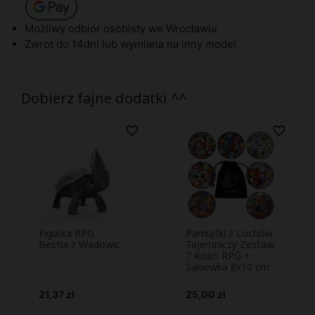
Możliwy odbiór osobisty we Wrocławiu
Zwrot do 14dni lub wymiana na inny model
Dobierz fajne dodatki ^^
favorite_border
favorite_border
Figurka RPG -
Pamiątki z Lochów
Podejrzyj i
Podejrzyj i


Bestia z Wadowic
Tajemniczy Zestaw
kup
7 Kości RPG +
kup
Sakiewka 8x10 cm
Cena
Cena
21,37 zł
25,00 zł