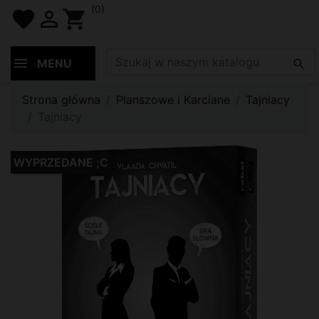
(0)
favorite

shopping_cart
MENU

Strona główna
Planszowe i Karciane
Tajniacy
Tajniacy
WYPRZEDANE ;C